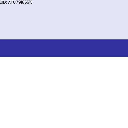
UID: ATU79185515